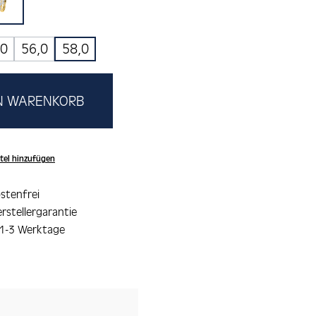
lau
weiss
ption ist zurzeit nicht verfügbar.)
,0
56,0
58,0
EN WARENKORB
tel hinzufügen
stenfrei
rstellergarantie
 1-3 Werktage