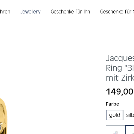
hren
Jewellery
Geschenke für Ihn
Geschenke für 
Jacque
Ring "B
mit Zir
Regulärer Prei
149,00
auswä
Farbe
gold
sil