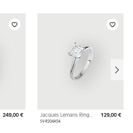
249,00 €
Jacques Lemans Ring
129,00 €
Regulärer Preis:
Regul
Sterlingsilber mit
SV-R204A54
Zirkonia