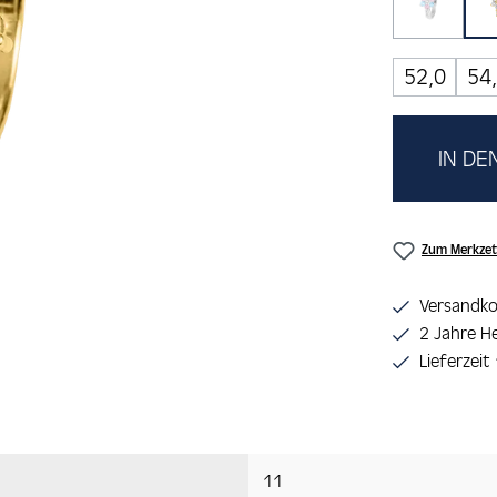
rosa/b
(Diese O
52,0
54
IN D
Zum Merkzet
Versandko
2 Jahre He
Lieferzeit
11