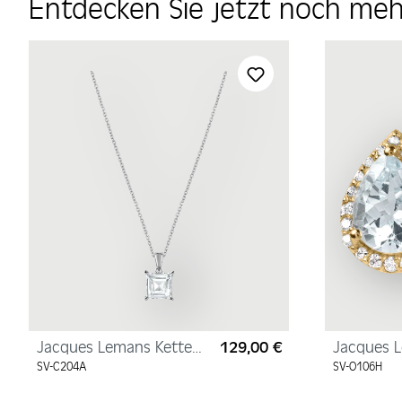
Entdecken Sie jetzt noch me
Produktgalerie überspringen
Jacques Lemans Kette
129,00 €
Jacques 
Regulärer Preis:
Sterlingsilber mit
Ohrstecke
SV-C204A
SV-O106H
Zirkonia
Sterlingsi
mit Zirkon