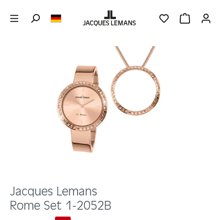
Zum Hauptinhalt springen
DU HAST 0 PRO
WARENKOR
Bildergalerie überspringen
Jacques Lemans
Rome Set 1-2052B