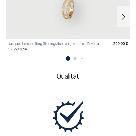
Jacques Lemans Ring Sterlingsilber vergoldet mit Zirkonia
229,00 €
Regu
SV-R212C54
Qualität