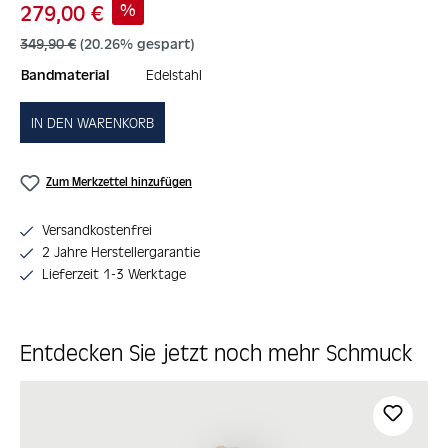
Verkaufspreis:
%
279,00 €
Regulärer Preis:
349,90 €
(20.26% gespart)
Bandmaterial
Edelstahl
IN DEN WARENKORB
Zum Merkzettel hinzufügen
Versandkostenfrei
2 Jahre Herstellergarantie
Lieferzeit 1-3 Werktage
Entdecken Sie jetzt noch mehr Schmuck
Produktgalerie überspringen