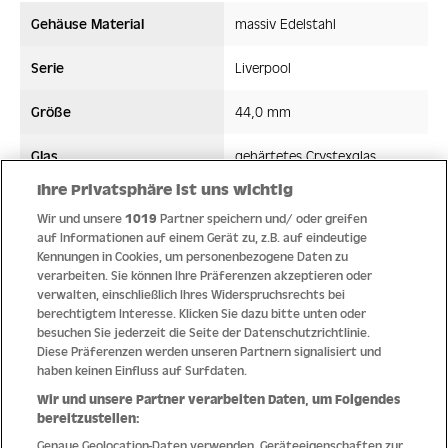
Gehäuse Material
massiv Edelstahl
Serie
Liverpool
Größe
44,0 mm
Glas
gehärtetes Crystexglas
Ihre Privatsphäre ist uns wichtig
Bandmaterial
Edelstahl
Wir und unsere
1019
Partner speichern und/ oder greifen
auf Informationen auf einem Gerät zu, z.B. auf eindeutige
Wasserdicht ATM
20 ATM
Kennungen in Cookies, um personenbezogene Daten zu
verarbeiten. Sie können Ihre Präferenzen akzeptieren oder
Uhrwerk
Quarz
verwalten, einschließlich Ihres Widerspruchsrechts bei
berechtigtem Interesse. Klicken Sie dazu bitte unten oder
besuchen Sie jederzeit die Seite der Datenschutzrichtlinie.
Diese Präferenzen werden unseren Partnern signalisiert und
haben keinen Einfluss auf Surfdaten.
Qualität
Wir und unsere Partner verarbeiten Daten, um Folgendes
bereitzustellen:
Genaue Geolocation-Daten verwenden. Geräteeigenschaften zur