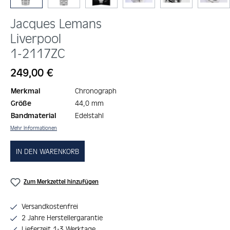
Jacques Lemans
Liverpool
1-2117ZC
Regulärer Preis:
249,00 €
Merkmal
Chronograph
Größe
44,0 mm
Bandmaterial
Edelstahl
Mehr Informationen
IN DEN WARENKORB
Zum Merkzettel hinzufügen
Versandkostenfrei
2 Jahre Herstellergarantie
Lieferzeit 1-3 Werktage