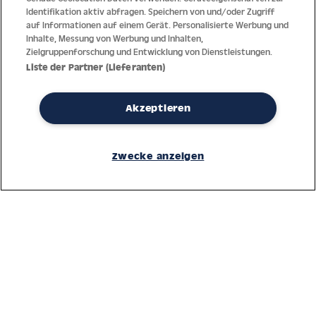
Identifikation aktiv abfragen. Speichern von und/oder Zugriff
auf Informationen auf einem Gerät. Personalisierte Werbung und
Inhalte, Messung von Werbung und Inhalten,
Zielgruppenforschung und Entwicklung von Dienstleistungen.
Liste der Partner (Lieferanten)
Akzeptieren
Dank jahrzehntelanger Erfahrung mit der Produktion und dem
Vertrieb feinster Herren- und Damenuhren bietet Jacques Lemans
Zwecke anzeigen
höchste Standards bei Materialien und dem Service. Laufende
Kontrollen garantieren höchste Qualität bei jeder einzelnen Uhr.
Ein vertrauensvoller Umgang mit unseren Kunden ist die Basis für
den weltweiten Erfolg des Unternehmens.
Service