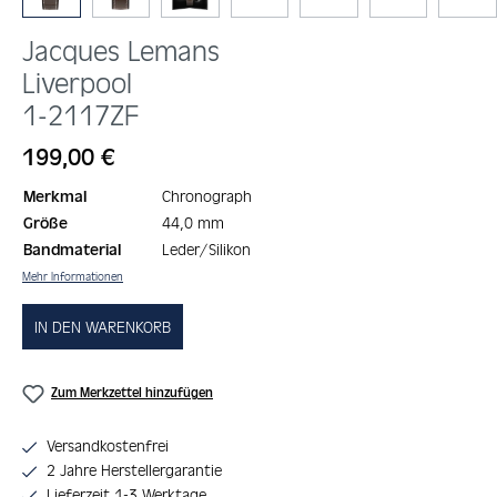
Jacques Lemans
Liverpool
1-2117ZF
Regulärer Preis:
199,00 €
Merkmal
Chronograph
Größe
44,0 mm
Bandmaterial
Leder/Silikon
Mehr Informationen
IN DEN WARENKORB
Zum Merkzettel hinzufügen
Versandkostenfrei
2 Jahre Herstellergarantie
Lieferzeit 1-3 Werktage