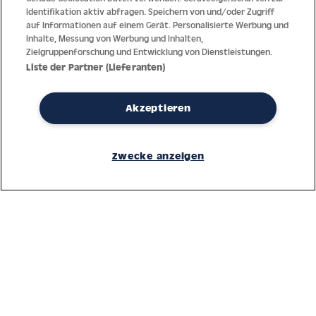
Identifikation aktiv abfragen. Speichern von und/oder Zugriff
auf Informationen auf einem Gerät. Personalisierte Werbung und
Inhalte, Messung von Werbung und Inhalten,
Zielgruppenforschung und Entwicklung von Dienstleistungen.
Liste der Partner (Lieferanten)
Akzeptieren
Dank jahrzehntelanger Erfahrung mit der Produktion und dem
Vertrieb feinster Herren- und Damenuhren bietet Jacques Lemans
Zwecke anzeigen
höchste Standards bei Materialien und dem Service. Laufende
Kontrollen garantieren höchste Qualität bei jeder einzelnen Uhr.
Ein vertrauensvoller Umgang mit unseren Kunden ist die Basis für
den weltweiten Erfolg des Unternehmens.
Service