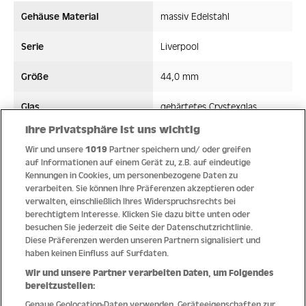
Gehäuse Material
massiv Edelstahl
Serie
Liverpool
Größe
44,0 mm
Glas
gehärtetes Crystexglas
Ihre Privatsphäre ist uns wichtig
Bandmaterial
Leder/Silikon
Wir und unsere
1019
Partner speichern und/ oder greifen
auf Informationen auf einem Gerät zu, z.B. auf eindeutige
Wasserdicht ATM
20 ATM
Kennungen in Cookies, um personenbezogene Daten zu
verarbeiten. Sie können Ihre Präferenzen akzeptieren oder
Uhrwerk
Quarz
verwalten, einschließlich Ihres Widerspruchsrechts bei
berechtigtem Interesse. Klicken Sie dazu bitte unten oder
besuchen Sie jederzeit die Seite der Datenschutzrichtlinie.
Diese Präferenzen werden unseren Partnern signalisiert und
haben keinen Einfluss auf Surfdaten.
Qualität
Wir und unsere Partner verarbeiten Daten, um Folgendes
bereitzustellen:
Genaue Geolocation-Daten verwenden. Geräteeigenschaften zur