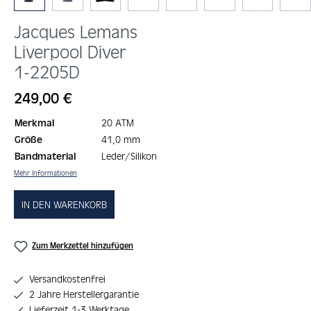
Jacques Lemans
Liverpool Diver
1-2205D
Regulärer Preis:
249,00 €
Merkmal
20 ATM
Größe
41,0 mm
Bandmaterial
Leder/Silikon
Mehr Informationen
IN DEN WARENKORB
Zum Merkzettel hinzufügen
Versandkostenfrei
2 Jahre Herstellergarantie
Lieferzeit 1-3 Werktage