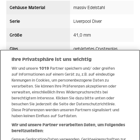
Gehäuse Material
massiv Edelstahl
Serie
Liverpool Diver
Größe
41,0 mm
Glas
gehärtetes Crystexglas
Ihre Privatsphäre ist uns wichtig
Bandmaterial
Leder/Silikon
Wir und unsere
1019
Partner speichern und/ oder greifen
auf Informationen auf einem Gerät zu, z.B. auf eindeutige
Wasserdicht ATM
20 ATM
Kennungen in Cookies, um personenbezogene Daten zu
verarbeiten. Sie können Ihre Präferenzen akzeptieren oder
Uhrwerk
Quarz
verwalten, einschließlich Ihres Widerspruchsrechts bei
berechtigtem Interesse. Klicken Sie dazu bitte unten oder
besuchen Sie jederzeit die Seite der Datenschutzrichtlinie.
Diese Präferenzen werden unseren Partnern signalisiert und
haben keinen Einfluss auf Surfdaten.
Qualität
Wir und unsere Partner verarbeiten Daten, um Folgendes
bereitzustellen:
Genaue Geolocation-Daten verwenden. Geräteeigenschaften zur