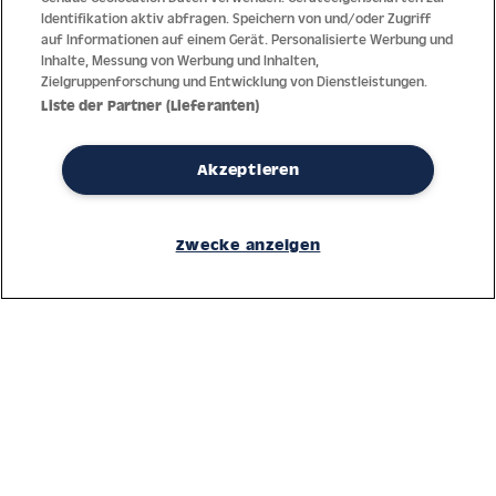
Identifikation aktiv abfragen. Speichern von und/oder Zugriff
auf Informationen auf einem Gerät. Personalisierte Werbung und
Inhalte, Messung von Werbung und Inhalten,
Zielgruppenforschung und Entwicklung von Dienstleistungen.
Liste der Partner (Lieferanten)
Akzeptieren
Dank jahrzehntelanger Erfahrung mit der Produktion und dem
Vertrieb feinster Herren- und Damenuhren bietet Jacques Lemans
Zwecke anzeigen
höchste Standards bei Materialien und dem Service. Laufende
Kontrollen garantieren höchste Qualität bei jeder einzelnen Uhr.
Ein vertrauensvoller Umgang mit unseren Kunden ist die Basis für
den weltweiten Erfolg des Unternehmens.
Service