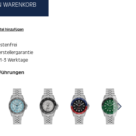
EN WARENKORB
tel hinzufügen
stenfrei
rstellergarantie
 1-3 Werktage
sführungen
ie überspringen