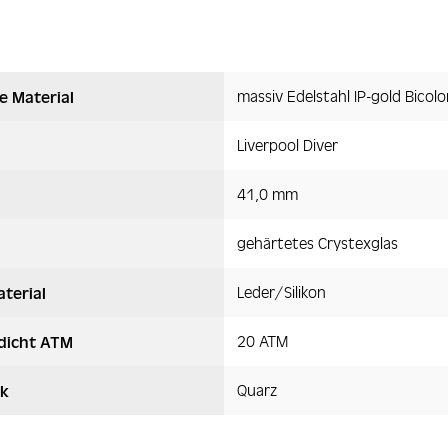
massiv Edelstahl IP-gold Bicolo
e Material
Liverpool Diver
41,0 mm
gehärtetes Crystexglas
Leder/Silikon
terial
20 ATM
dicht ATM
Quarz
k