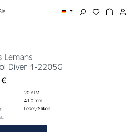
DU HAST 0 
WARENK
Sie
s Lemans
ol Diver
1-2205G
s:
 €
20 ATM
41,0 mm
Leder/Silikon
al
nen