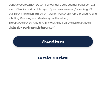
Genaue Geolocation-Daten verwenden. Geräteeigenschaften zur
Identifikation aktiv abfragen. Speichern von und/oder Zugriff
auf Informationen auf einem Gerät. Personalisierte Werbung und
Inhalte, Messung von Werbung und Inhalten,
Zielgruppenforschung und Entwicklung von Dienstleistungen.
Liste der Partner (Lieferanten)
Akzeptieren
Dank jahrzehntelanger Erfahrung mit der Produktion und dem
Zwecke anzeigen
Vertrieb feinster Herren- und Damenuhren bietet Jacques Lemans
höchste Standards bei Materialien und dem Service. Laufende
Kontrollen garantieren höchste Qualität bei jeder einzelnen Uhr.
Ein vertrauensvoller Umgang mit unseren Kunden ist die Basis für
den weltweiten Erfolg des Unternehmens.
Service