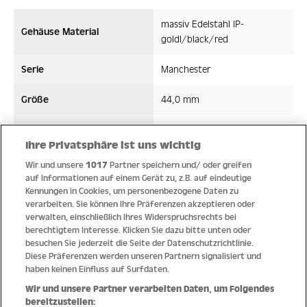
massiv Edelstahl IP-
Gehäuse Material
goldl/black/red
Serie
Manchester
Größe
44,0 mm
Glas
gehärtetes Crystexglas
Ihre Privatsphäre ist uns wichtig
Bandmaterial
Leder/Silikon
Wir und unsere
1017
Partner speichern und/ oder greifen
auf Informationen auf einem Gerät zu, z.B. auf eindeutige
Wasserdicht ATM
10 ATM
Kennungen in Cookies, um personenbezogene Daten zu
verarbeiten. Sie können Ihre Präferenzen akzeptieren oder
verwalten, einschließlich Ihres Widerspruchsrechts bei
Uhrwerk
Quarz
berechtigtem Interesse. Klicken Sie dazu bitte unten oder
besuchen Sie jederzeit die Seite der Datenschutzrichtlinie.
Diese Präferenzen werden unseren Partnern signalisiert und
haben keinen Einfluss auf Surfdaten.
Qualität
Wir und unsere Partner verarbeiten Daten, um Folgendes
bereitzustellen: