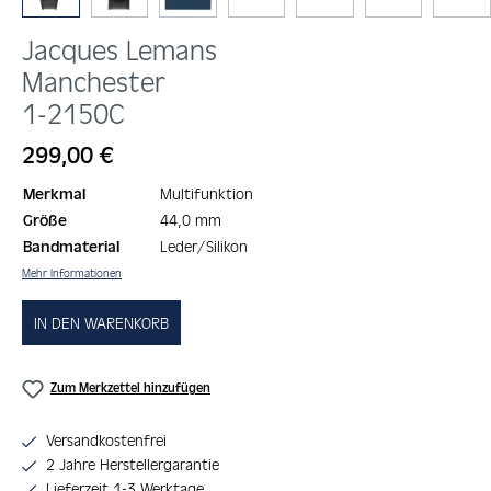
Jacques Lemans
Manchester
1-2150C
Regulärer Preis:
299,00 €
Merkmal
Multifunktion
Größe
44,0 mm
Bandmaterial
Leder/Silikon
Mehr Informationen
IN DEN WARENKORB
Zum Merkzettel hinzufügen
Versandkostenfrei
2 Jahre Herstellergarantie
Lieferzeit 1-3 Werktage