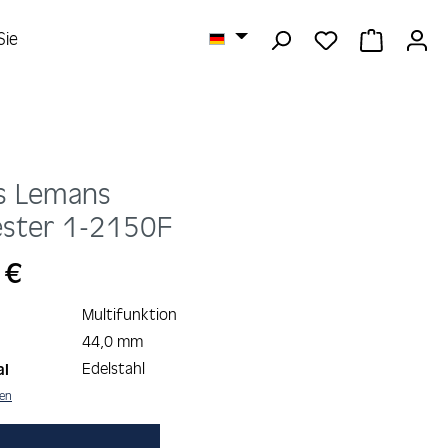
DU HAST 0 
WARENK
Sie
s Lemans
ster
1-2150F
s:
 €
Multifunktion
44,0 mm
Edelstahl
al
nen