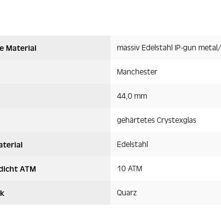
massiv Edelstahl IP-gun metal/
e Material
Manchester
44,0 mm
gehärtetes Crystexglas
Edelstahl
terial
10 ATM
dicht ATM
Quarz
k