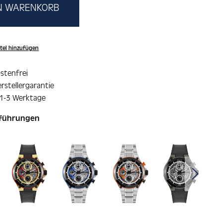
EN WARENKORB
tel hinzufügen
stenfrei
rstellergarantie
 1-3 Werktage
sführungen
ie überspringen