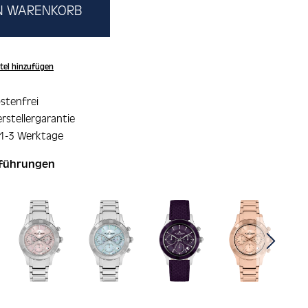
EN WARENKORB
tel hinzufügen
stenfrei
rstellergarantie
 1-3 Werktage
sführungen
ie überspringen