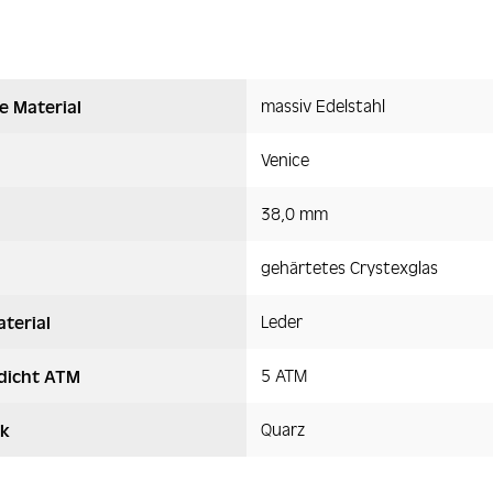
massiv Edelstahl
e Material
Venice
38,0 mm
gehärtetes Crystexglas
Leder
terial
5 ATM
dicht ATM
Quarz
k