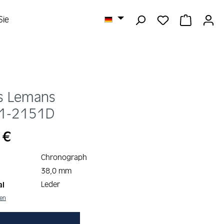
DU HAST 0 
WARENK
Sie
s Lemans
1-2151D
s:
 €
Chronograph
38,0 mm
Leder
al
nen