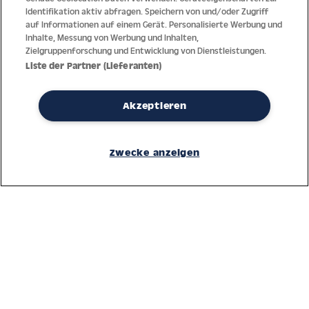
Identifikation aktiv abfragen. Speichern von und/oder Zugriff
auf Informationen auf einem Gerät. Personalisierte Werbung und
Inhalte, Messung von Werbung und Inhalten,
Zielgruppenforschung und Entwicklung von Dienstleistungen.
Liste der Partner (Lieferanten)
Akzeptieren
Dank jahrzehntelanger Erfahrung mit der Produktion und dem
Vertrieb feinster Herren- und Damenuhren bietet Jacques Lemans
Zwecke anzeigen
höchste Standards bei Materialien und dem Service. Laufende
Kontrollen garantieren höchste Qualität bei jeder einzelnen Uhr.
Ein vertrauensvoller Umgang mit unseren Kunden ist die Basis für
den weltweiten Erfolg des Unternehmens.
Service