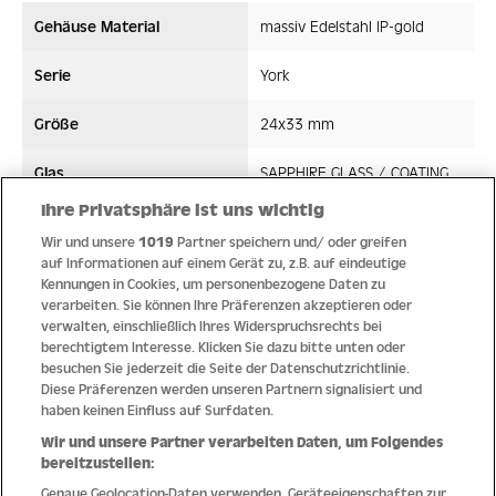
Gehäuse Material
massiv Edelstahl IP-gold
Serie
York
Größe
24x33 mm
Glas
SAPPHIRE GLASS / COATING
Ihre Privatsphäre ist uns wichtig
Bandmaterial
Edelstahl/High-Tech-Ceramic
Wir und unsere
1019
Partner speichern und/ oder greifen
auf Informationen auf einem Gerät zu, z.B. auf eindeutige
Wasserdicht ATM
5 ATM
Kennungen in Cookies, um personenbezogene Daten zu
verarbeiten. Sie können Ihre Präferenzen akzeptieren oder
Uhrwerk
Quarz
verwalten, einschließlich Ihres Widerspruchsrechts bei
berechtigtem Interesse. Klicken Sie dazu bitte unten oder
besuchen Sie jederzeit die Seite der Datenschutzrichtlinie.
Diese Präferenzen werden unseren Partnern signalisiert und
haben keinen Einfluss auf Surfdaten.
Qualität
Wir und unsere Partner verarbeiten Daten, um Folgendes
bereitzustellen:
Genaue Geolocation-Daten verwenden. Geräteeigenschaften zur