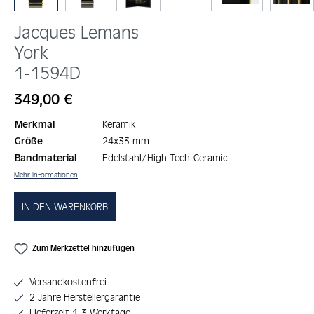
Jacques Lemans
York
1-1594D
Regulärer Preis:
349,00 €
Merkmal
Keramik
Größe
24x33 mm
Bandmaterial
Edelstahl/High-Tech-Ceramic
Mehr Informationen
IN DEN WARENKORB
Zum Merkzettel hinzufügen
Versandkostenfrei
2 Jahre Herstellergarantie
Lieferzeit 1-3 Werktage