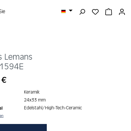
DU HAST 0 
WARENK
Sie
s Lemans
-1594E
s:
 €
Keramik
24x33 mm
Edelstahl/High-Tech-Ceramic
al
nen