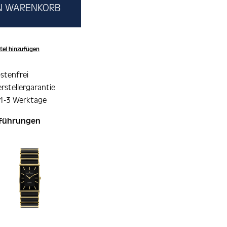
EN WARENKORB
tel hinzufügen
stenfrei
rstellergarantie
 1-3 Werktage
sführungen
ie überspringen