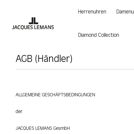
 Hauptinhalt springen
Zur Suche springen
Zur Hauptnavigation springen
Herrenuhren
Damenu
Diamond Collection
AGB (Händler)
ALLGEMEINE GESCHÄFTSBEDINGUNGEN
der
JACQUES LEMANS GesmbH