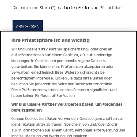
Die mit einem Stern (*) markierten Felder sind Pflichtfelder.
ABSCHICKEN
Ihre Privatsphäre ist uns wichtig
Wir und unsere
1017
Partner speichern und/ oder greifen
Quick Links
auf Informationen auf einem Gerät zu, z.B. auf eindeutige
Kennungen in Cookies, um personenbezogene Daten zu
verarbeiten. Sie können Ihre Präferenzen akzeptieren oder
Hilfe
verwalten, einschließlich Ihres Widerspruchsrechts bei
berechtigtem Interesse. Klicken Sie dazu bitte unten oder
Unternehmen
besuchen Sie jederzeit die Seite der Datenschutzrichtlinie.
Diese Präferenzen werden unseren Partnern signalisiert und
Socials
haben keinen Einfluss auf Surfdaten.
Wir und unsere Partner verarbeiten Daten, um Folgendes
Zahlungsmethoden
bereitzustellen:
Genaue Geolocation-Daten verwenden. Geräteeigenschaften zur
Erfahren Sie Neuheiten als Erstes
Identifikation aktiv abfragen. Speichern von und/oder Zugriff
auf Informationen auf einem Gerät. Personalisierte Werbung und
Aus Österreich in die Welt
Inhalte, Messung von Werbung und Inhalten,