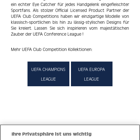
ein echter Eye Catcher für jedes Handgelenk eingefleischter
Sportfans. Als stolzer Official Licensed Product Partner der
UEFA Club Competitions haben wir einzigartige Modelle von
klassisch-sportlichen bis hin zu lässig-stylischen Designs für
Sie kreiert. Lassen Sie sich inspirieren vom majestätischen
Zauber der UEFA Conference League !
Mehr UEFA Club Competition Kollektionen:
UEFA CHAMPIONS
UEFA EUROPA
LEAGUE
LEAGUE
The word(s) UEFA, CONFERENCE LEAGUE, the UEFA logo and all other UEFA
Ihre Privatsphäre ist uns wichtig
Conference League marks, names, logos, mascats and trophies are the