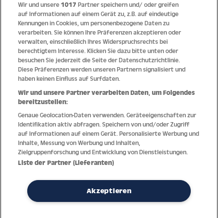
Wir und unsere
1017
Partner speichern und/ oder greifen
property, registered trade marks, designs and/or Copyright of UEFA. All
auf Informationen auf einem Gerät zu, z.B. auf eindeutige
rights reserved.
Kennungen in Cookies, um personenbezogene Daten zu
verarbeiten. Sie können Ihre Präferenzen akzeptieren oder
verwalten, einschließlich Ihres Widerspruchsrechts bei
berechtigtem Interesse. Klicken Sie dazu bitte unten oder
besuchen Sie jederzeit die Seite der Datenschutzrichtlinie.
Quick Links
Diese Präferenzen werden unseren Partnern signalisiert und
haben keinen Einfluss auf Surfdaten.
Hilfe
Wir und unsere Partner verarbeiten Daten, um Folgendes
bereitzustellen:
Unternehmen
Genaue Geolocation-Daten verwenden. Geräteeigenschaften zur
Identifikation aktiv abfragen. Speichern von und/oder Zugriff
Socials
auf Informationen auf einem Gerät. Personalisierte Werbung und
Inhalte, Messung von Werbung und Inhalten,
Zielgruppenforschung und Entwicklung von Dienstleistungen.
Zahlungsmethoden
Liste der Partner (Lieferanten)
Erfahren Sie Neuheiten als Erstes
Akzeptieren
Aus Österreich in die Welt