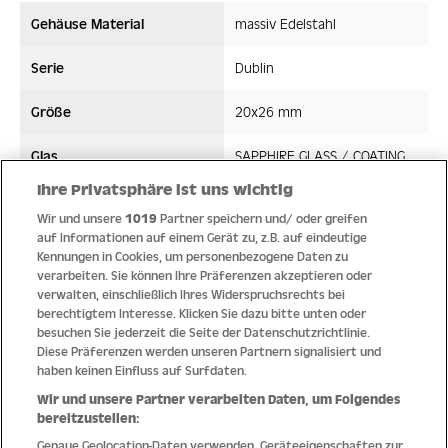
Gehäuse Material
massiv Edelstahl
Serie
Dublin
Größe
20x26 mm
Glas
SAPPHIRE GLASS / COATING
Ihre Privatsphäre ist uns wichtig
Bandmaterial
Edelstahl/High-Tech-Ceramic
Wir und unsere
1019
Partner speichern und/ oder greifen
auf Informationen auf einem Gerät zu, z.B. auf eindeutige
Wasserdicht ATM
5 ATM
Kennungen in Cookies, um personenbezogene Daten zu
verarbeiten. Sie können Ihre Präferenzen akzeptieren oder
Uhrwerk
Quarz
verwalten, einschließlich Ihres Widerspruchsrechts bei
berechtigtem Interesse. Klicken Sie dazu bitte unten oder
besuchen Sie jederzeit die Seite der Datenschutzrichtlinie.
Diese Präferenzen werden unseren Partnern signalisiert und
haben keinen Einfluss auf Surfdaten.
Qualität
Wir und unsere Partner verarbeiten Daten, um Folgendes
bereitzustellen:
Genaue Geolocation-Daten verwenden. Geräteeigenschaften zur