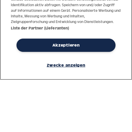
Identifikation aktiv abfragen. Speichern von und/oder Zugriff
auf Informationen auf einem Gerät. Personalisierte Werbung und
Inhalte, Messung von Werbung und Inhalten,
Zielgruppenforschung und Entwicklung von Dienstleistungen.
Liste der Partner (Lieferanten)
Akzeptieren
Dank jahrzehntelanger Erfahrung mit der Produktion und dem
Vertrieb feinster Herren- und Damenuhren bietet Jacques Lemans
Zwecke anzeigen
höchste Standards bei Materialien und dem Service. Laufende
Kontrollen garantieren höchste Qualität bei jeder einzelnen Uhr.
Ein vertrauensvoller Umgang mit unseren Kunden ist die Basis für
den weltweiten Erfolg des Unternehmens.
Service