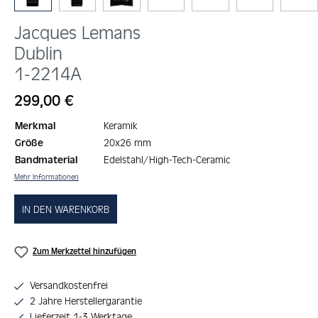
Jacques Lemans
Dublin
1-2214A
Regulärer Preis:
299,00 €
Merkmal
Keramik
Größe
20x26 mm
Bandmaterial
Edelstahl/High-Tech-Ceramic
Mehr Informationen
IN DEN WARENKORB
Zum Merkzettel hinzufügen
Versandkostenfrei
2 Jahre Herstellergarantie
Lieferzeit 1-3 Werktage