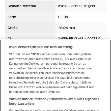
Gehäuse Material
massiv Edelstahl IP-gold
Serie
Dublin
Größe
20x26 mm
Glas
SAPPHIRE GLASS / COATING
Ihre Privatsphäre ist uns wichtig
Bandmaterial
Edelstahl/High-Tech-Ceramic
Wir und unsere
1019
Partner speichern und/ oder greifen
auf Informationen auf einem Gerät zu, z.B. auf eindeutige
Wasserdicht ATM
5 ATM
Kennungen in Cookies, um personenbezogene Daten zu
verarbeiten. Sie können Ihre Präferenzen akzeptieren oder
Uhrwerk
Quarz
verwalten, einschließlich Ihres Widerspruchsrechts bei
berechtigtem Interesse. Klicken Sie dazu bitte unten oder
besuchen Sie jederzeit die Seite der Datenschutzrichtlinie.
Diese Präferenzen werden unseren Partnern signalisiert und
haben keinen Einfluss auf Surfdaten.
Qualität
Wir und unsere Partner verarbeiten Daten, um Folgendes
bereitzustellen:
Genaue Geolocation-Daten verwenden. Geräteeigenschaften zur