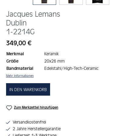
Jacques Lemans
Dublin
1-2214G
Regulärer Preis:
349,00 €
Merkmal
Keramik
Größe
20x26 mm
Bandmaterial
Edelstahl/High-Tech-Ceramic
Mehr Informationen
IN DEN WARENKORB
Zum Merkzettel hinzufügen
Versandkostenfrei
2 Jahre Herstellergarantie
Lieferzeit 1-3 Werktage