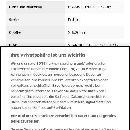
Gehäuse Material
massiv Edelstahl IP-gold
Serie
Dublin
Größe
20x26 mm
Glas
SAPPHIRE GLASS / COATING
Ihre Privatsphäre ist uns wichtig
Bandmaterial
Edelstahl/High-Tech-Ceramic
Wir und unsere
1019
Partner speichern und/ oder greifen
auf Informationen auf einem Gerät zu, z.B. auf eindeutige
Wasserdicht ATM
5 ATM
Kennungen in Cookies, um personenbezogene Daten zu
verarbeiten. Sie können Ihre Präferenzen akzeptieren oder
Uhrwerk
Quarz
verwalten, einschließlich Ihres Widerspruchsrechts bei
berechtigtem Interesse. Klicken Sie dazu bitte unten oder
besuchen Sie jederzeit die Seite der Datenschutzrichtlinie.
Diese Präferenzen werden unseren Partnern signalisiert und
haben keinen Einfluss auf Surfdaten.
Qualität
Wir und unsere Partner verarbeiten Daten, um Folgendes
bereitzustellen:
Genaue Geolocation-Daten verwenden. Geräteeigenschaften zur