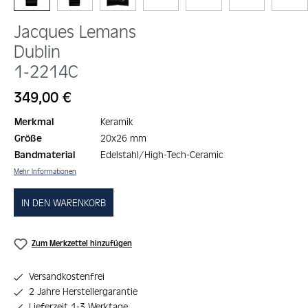
Jacques Lemans
Dublin
1-2214C
Regulärer Preis:
349,00 €
Merkmal
Keramik
Größe
20x26 mm
Bandmaterial
Edelstahl/High-Tech-Ceramic
Mehr Informationen
IN DEN WARENKORB
Zum Merkzettel hinzufügen
Versandkostenfrei
2 Jahre Herstellergarantie
Lieferzeit 1-3 Werktage