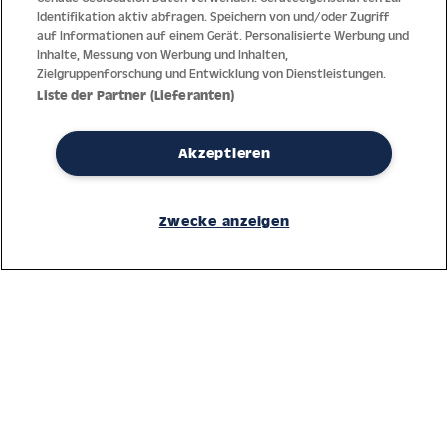
Identifikation aktiv abfragen. Speichern von und/oder Zugriff
auf Informationen auf einem Gerät. Personalisierte Werbung und
Inhalte, Messung von Werbung und Inhalten,
Zielgruppenforschung und Entwicklung von Dienstleistungen.
Liste der Partner (Lieferanten)
Akzeptieren
Dank jahrzehntelanger Erfahrung mit der Produktion und dem
Vertrieb feinster Herren- und Damenuhren bietet Jacques Lemans
Zwecke anzeigen
höchste Standards bei Materialien und dem Service. Laufende
Kontrollen garantieren höchste Qualität bei jeder einzelnen Uhr.
Ein vertrauensvoller Umgang mit unseren Kunden ist die Basis für
den weltweiten Erfolg des Unternehmens.
Service