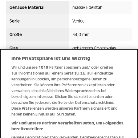
Gehäuse Material
massiv Edelstahl
Serie
Venice
Größe
34,0 mm
Glas
gehärtetes Crystexglas
Ihre Privatsphäre ist uns wichtig
Bandmaterial
Edelstahl
Wir und unsere
1019
Partner speichern und/ oder greifen
auf Informationen auf einem Gerät zu, z.B. auf eindeutige
Wasserdicht ATM
5 ATM
Kennungen in Cookies, um personenbezogene Daten zu
verarbeiten. Sie können Ihre Präferenzen akzeptieren oder
Uhrwerk
Quarz
verwalten, einschließlich Ihres Widerspruchsrechts bei
berechtigtem Interesse. Klicken Sie dazu bitte unten oder
besuchen Sie jederzeit die Seite der Datenschutzrichtlinie.
Diese Präferenzen werden unseren Partnern signalisiert und
haben keinen Einfluss auf Surfdaten.
Qualität
Wir und unsere Partner verarbeiten Daten, um Folgendes
bereitzustellen:
Genaue Geolocation-Daten verwenden. Geräteeigenschaften zur