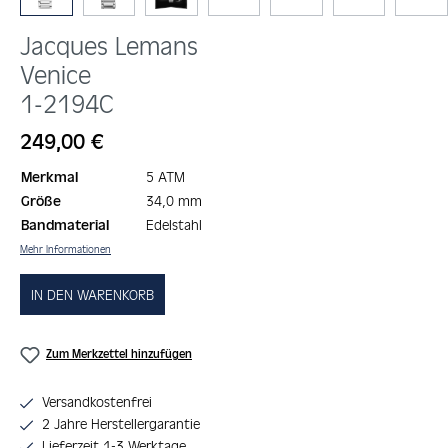
Jacques Lemans
Venice
1-2194C
Regulärer Preis:
249,00 €
Merkmal
5 ATM
Größe
34,0 mm
Bandmaterial
Edelstahl
Mehr Informationen
IN DEN WARENKORB
Zum Merkzettel hinzufügen
Versandkostenfrei
2 Jahre Herstellergarantie
Lieferzeit 1-3 Werktage