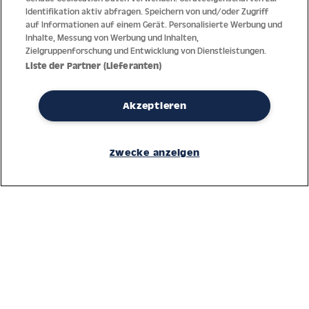
Identifikation aktiv abfragen. Speichern von und/oder Zugriff
auf Informationen auf einem Gerät. Personalisierte Werbung und
Inhalte, Messung von Werbung und Inhalten,
Zielgruppenforschung und Entwicklung von Dienstleistungen.
Liste der Partner (Lieferanten)
Akzeptieren
Dank jahrzehntelanger Erfahrung mit der Produktion und dem
Vertrieb feinster Herren- und Damenuhren bietet Jacques Lemans
Zwecke anzeigen
höchste Standards bei Materialien und dem Service. Laufende
Kontrollen garantieren höchste Qualität bei jeder einzelnen Uhr.
Ein vertrauensvoller Umgang mit unseren Kunden ist die Basis für
den weltweiten Erfolg des Unternehmens.
Service