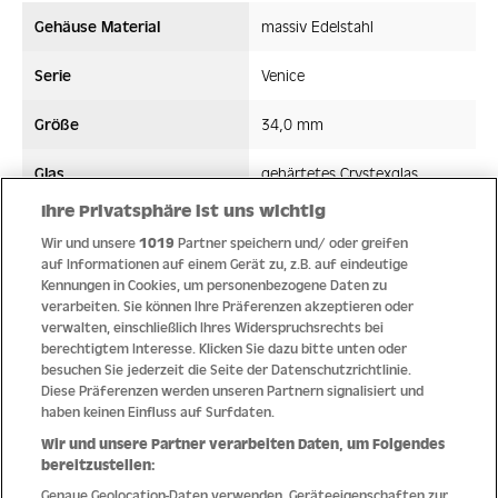
Gehäuse Material
massiv Edelstahl
Serie
Venice
Größe
34,0 mm
Glas
gehärtetes Crystexglas
Ihre Privatsphäre ist uns wichtig
Bandmaterial
Edelstahl
Wir und unsere
1019
Partner speichern und/ oder greifen
auf Informationen auf einem Gerät zu, z.B. auf eindeutige
Wasserdicht ATM
5 ATM
Kennungen in Cookies, um personenbezogene Daten zu
verarbeiten. Sie können Ihre Präferenzen akzeptieren oder
Uhrwerk
Quarz
verwalten, einschließlich Ihres Widerspruchsrechts bei
berechtigtem Interesse. Klicken Sie dazu bitte unten oder
besuchen Sie jederzeit die Seite der Datenschutzrichtlinie.
Diese Präferenzen werden unseren Partnern signalisiert und
haben keinen Einfluss auf Surfdaten.
Qualität
Wir und unsere Partner verarbeiten Daten, um Folgendes
bereitzustellen:
Genaue Geolocation-Daten verwenden. Geräteeigenschaften zur