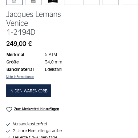
Jacques Lemans
Venice
1-2194D
Regulärer Preis:
249,00 €
Merkmal
5 ATM
Größe
34,0 mm
Bandmaterial
Edelstahl
Mehr Informationen
IN DEN WARENKORB
Zum Merkzettel hinzufügen
Versandkostenfrei
2 Jahre Herstellergarantie
Lieferzeit 1-3 Werktage