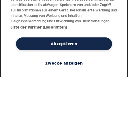
Identifikation aktiv abfragen. Speichern von und/oder Zugriff
auf Informationen auf einem Gerät. Personalisierte Werbung und
Inhalte, Messung von Werbung und Inhalten,
Zielgruppenforschung und Entwicklung von Dienstleistungen.
Liste der Partner (Lieferanten)
Akzeptieren
Dank jahrzehntelanger Erfahrung mit der Produktion und dem
Vertrieb feinster Herren- und Damenuhren bietet Jacques Lemans
Zwecke anzeigen
höchste Standards bei Materialien und dem Service. Laufende
Kontrollen garantieren höchste Qualität bei jeder einzelnen Uhr.
Ein vertrauensvoller Umgang mit unseren Kunden ist die Basis für
den weltweiten Erfolg des Unternehmens.
Service