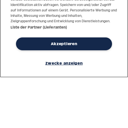
Identifikation aktiv abfragen. Speichern von und/oder Zugriff
auf Informationen auf einem Gerät. Personalisierte Werbung und
Inhalte, Messung von Werbung und Inhalten,
Zielgruppenforschung und Entwicklung von Dienstleistungen.
Liste der Partner (Lieferanten)
Akzeptieren
Dank jahrzehntelanger Erfahrung mit der Produktion und dem
Vertrieb feinster Herren- und Damenuhren bietet Jacques Lemans
Zwecke anzeigen
höchste Standards bei Materialien und dem Service. Laufende
Kontrollen garantieren höchste Qualität bei jeder einzelnen Uhr.
Ein vertrauensvoller Umgang mit unseren Kunden ist die Basis für
den weltweiten Erfolg des Unternehmens.
Service