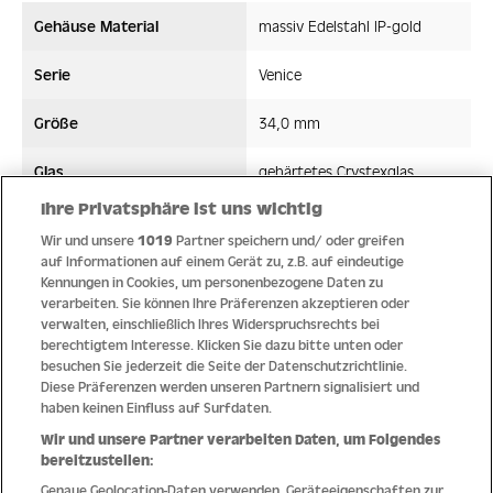
Gehäuse Material
massiv Edelstahl IP-gold
Serie
Venice
Größe
34,0 mm
Glas
gehärtetes Crystexglas
Ihre Privatsphäre ist uns wichtig
Bandmaterial
Edelstahl
Wir und unsere
1019
Partner speichern und/ oder greifen
auf Informationen auf einem Gerät zu, z.B. auf eindeutige
Wasserdicht ATM
5 ATM
Kennungen in Cookies, um personenbezogene Daten zu
verarbeiten. Sie können Ihre Präferenzen akzeptieren oder
Uhrwerk
Quarz
verwalten, einschließlich Ihres Widerspruchsrechts bei
berechtigtem Interesse. Klicken Sie dazu bitte unten oder
besuchen Sie jederzeit die Seite der Datenschutzrichtlinie.
Diese Präferenzen werden unseren Partnern signalisiert und
haben keinen Einfluss auf Surfdaten.
Qualität
Wir und unsere Partner verarbeiten Daten, um Folgendes
bereitzustellen:
Genaue Geolocation-Daten verwenden. Geräteeigenschaften zur