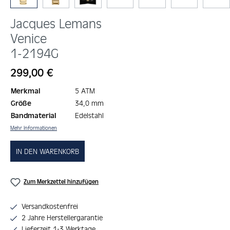
Jacques Lemans
Venice
1-2194G
Regulärer Preis:
299,00 €
Merkmal
5 ATM
Größe
34,0 mm
Bandmaterial
Edelstahl
Mehr Informationen
IN DEN WARENKORB
Zum Merkzettel hinzufügen
Versandkostenfrei
2 Jahre Herstellergarantie
Lieferzeit 1-3 Werktage