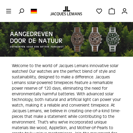
Zum Hauptinhalt springen
DU HAST 0 PRO
WARENKOR
Welcome to the world of Jacques Lemans innovative solar
watches! Our watches are the perfect blend of style and
sus­tain­abil­ity, designed to make a diff­erence. Jacques
Lemans solar-powered timepieces feature a remark­able
power reserve of 120 days, eliminating the need for
environ­mentally harmful batteries. With advan­ced solar
tech­nology, both natural and arti­ficial light can power your
watch, making it a reliable and conve­nient time­piece. At
Jacques Lemans, we believe in creating one-of-a-kind time­
pieces that make a state­ment while contri­buting to the
envi­ron­ment. That's why we've incor­porated unique
materials like wood, AppleSkin, and Mother-of-Pearls to