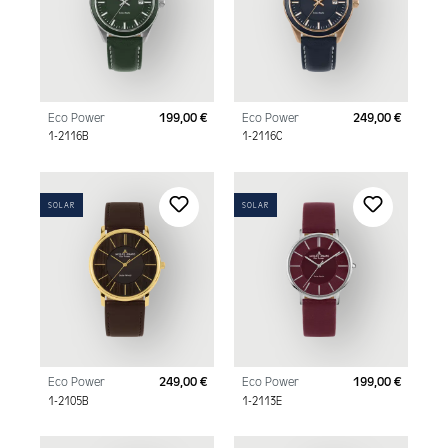
Eco Power
199,00 €
Eco Power
249,00 €
Regulärer Preis:
Regulär
1-2116B
1-2116C
SOLAR
SOLAR
Eco Power
249,00 €
Eco Power
199,00 €
Regulärer Preis:
Regulär
1-2105B
1-2113E