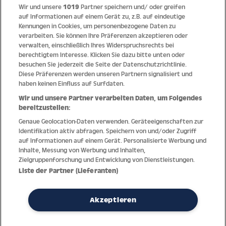
Wir und unsere
1019
Partner speichern und/ oder greifen
Quick Links
auf Informationen auf einem Gerät zu, z.B. auf eindeutige
Kennungen in Cookies, um personenbezogene Daten zu
verarbeiten. Sie können Ihre Präferenzen akzeptieren oder
Hilfe
verwalten, einschließlich Ihres Widerspruchsrechts bei
berechtigtem Interesse. Klicken Sie dazu bitte unten oder
Unternehmen
besuchen Sie jederzeit die Seite der Datenschutzrichtlinie.
Diese Präferenzen werden unseren Partnern signalisiert und
Socials
haben keinen Einfluss auf Surfdaten.
Wir und unsere Partner verarbeiten Daten, um Folgendes
Zahlungsmethoden
bereitzustellen:
Genaue Geolocation-Daten verwenden. Geräteeigenschaften zur
Erfahren Sie Neuheiten als Erstes
Identifikation aktiv abfragen. Speichern von und/oder Zugriff
auf Informationen auf einem Gerät. Personalisierte Werbung und
Aus Österreich in die Welt
Inhalte, Messung von Werbung und Inhalten,
Zielgruppenforschung und Entwicklung von Dienstleistungen.
Liste der Partner (Lieferanten)
Impressum
AGB
Datenschutz
Widerrufsrecht
Barrierefreiheitserklärung
Akzeptieren
VERTRAG WIDERRUFEN