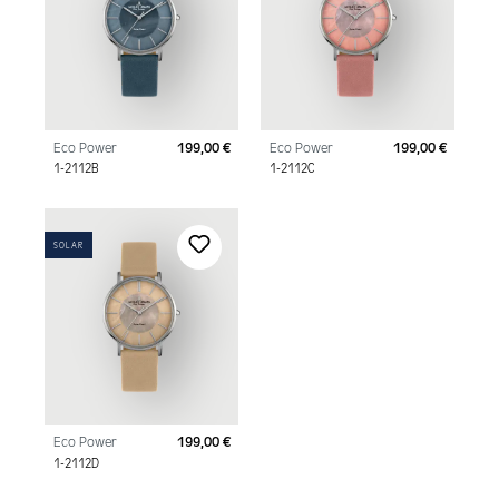
Eco Power
199,00 €
Eco Power
199,00 €
Regulärer Preis:
Regulär
1-2112B
1-2112C
SOLAR
Eco Power
199,00 €
Regulärer Preis:
1-2112D