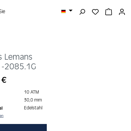
DU HAST 0 
WARENK
Sie
s Lemans
1-2085.1G
s:
 €
10 ATM
30,0 mm
Edelstahl
al
nen