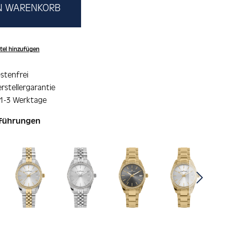
EN WARENKORB
tel hinzufügen
stenfrei
rstellergarantie
 1-3 Werktage
sführungen
ie überspringen