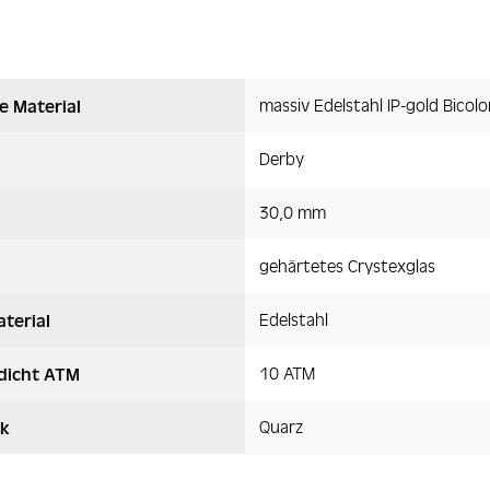
massiv Edelstahl IP-gold Bicolo
e Material
Derby
30,0 mm
gehärtetes Crystexglas
Edelstahl
terial
10 ATM
dicht ATM
Quarz
k