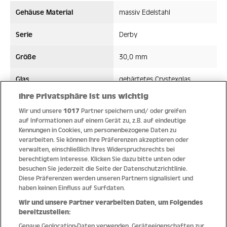
Gehäuse Material
massiv Edelstahl
Serie
Derby
Größe
30,0 mm
Glas
gehärtetes Crystexglas
Ihre Privatsphäre ist uns wichtig
Bandmaterial
Edelstahl
Wir und unsere
1017
Partner speichern und/ oder greifen
auf Informationen auf einem Gerät zu, z.B. auf eindeutige
Wasserdicht ATM
10 ATM
Kennungen in Cookies, um personenbezogene Daten zu
verarbeiten. Sie können Ihre Präferenzen akzeptieren oder
Uhrwerk
Quarz
verwalten, einschließlich Ihres Widerspruchsrechts bei
berechtigtem Interesse. Klicken Sie dazu bitte unten oder
besuchen Sie jederzeit die Seite der Datenschutzrichtlinie.
Diese Präferenzen werden unseren Partnern signalisiert und
haben keinen Einfluss auf Surfdaten.
Qualität
Wir und unsere Partner verarbeiten Daten, um Folgendes
bereitzustellen:
Genaue Geolocation-Daten verwenden. Geräteeigenschaften zur