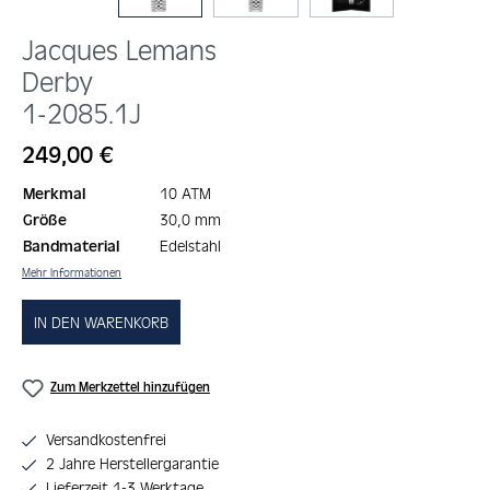
Jacques Lemans
Derby
1-2085.1J
Regulärer Preis:
249,00 €
Merkmal
10 ATM
Größe
30,0 mm
Bandmaterial
Edelstahl
Mehr Informationen
IN DEN WARENKORB
Zum Merkzettel hinzufügen
Versandkostenfrei
2 Jahre Herstellergarantie
Lieferzeit 1-3 Werktage