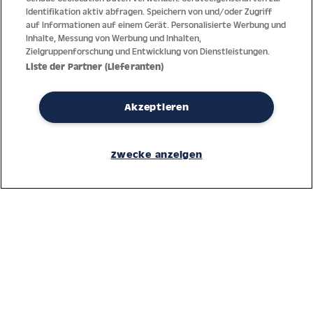
Identifikation aktiv abfragen. Speichern von und/oder Zugriff
auf Informationen auf einem Gerät. Personalisierte Werbung und
Inhalte, Messung von Werbung und Inhalten,
Zielgruppenforschung und Entwicklung von Dienstleistungen.
Liste der Partner (Lieferanten)
Akzeptieren
Dank jahrzehntelanger Erfahrung mit der Produktion und dem
Vertrieb feinster Herren- und Damenuhren bietet Jacques Lemans
Zwecke anzeigen
höchste Standards bei Materialien und dem Service. Laufende
Kontrollen garantieren höchste Qualität bei jeder einzelnen Uhr.
Ein vertrauensvoller Umgang mit unseren Kunden ist die Basis für
den weltweiten Erfolg des Unternehmens.
Service